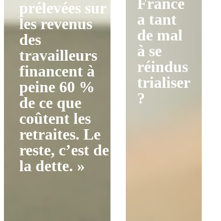
France
prélevées sur
a tant
les revenus
de mal
des
à se
travailleurs
réindus
financent à
trialiser
peine 60 %
?
de ce que
coûtent les
retraites. Le
reste, c’est de
la dette. »