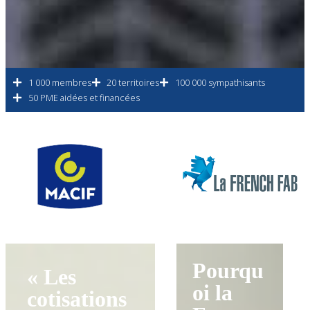
1 000 membres
20 territoires
100 000 sympathisants
50 PME aidées et financées
Pourqu
« Les
oi la
cotisations