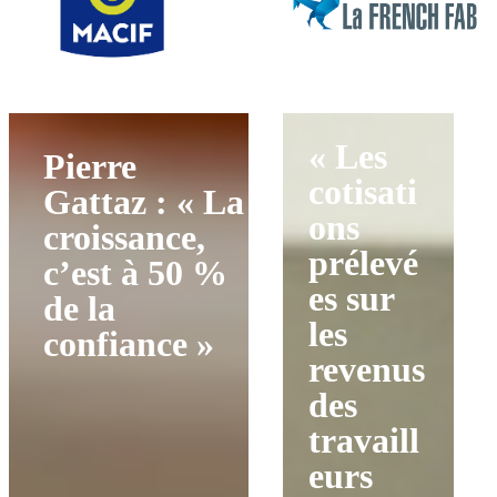
« Les
Pierre
cotisati
Gattaz : « La
ons
croissance,
prélevé
c’est à 50 %
es sur
de la
les
confiance »
revenus
des
travaill
eurs