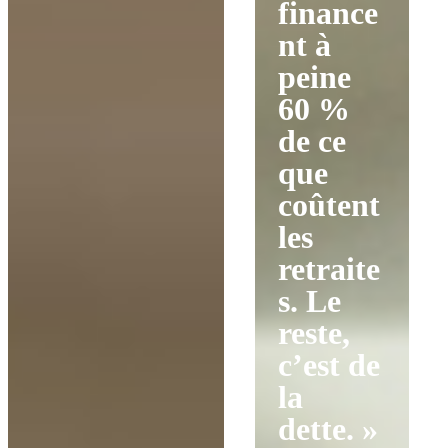
finance
nt à
peine
60 %
de ce
que
coûtent
les
retraite
s. Le
reste,
c’est de
la
dette. »