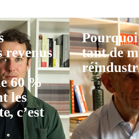
s
Pourquoi 
s revenus
tant de m
réindustr
ne 60 %
t les
te, c’est