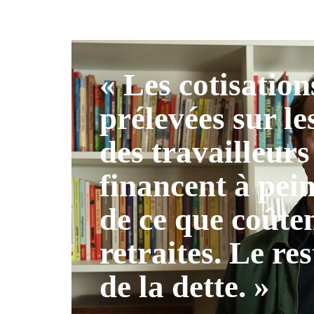
« Les cotisation
prélevées sur le
des travailleurs
financent à pei
de ce que coûten
retraites. Le res
de la dette. »