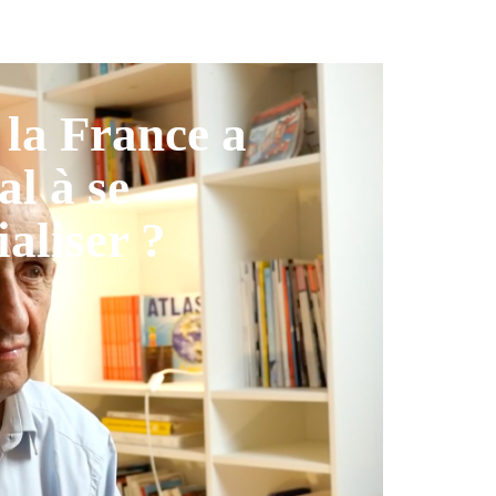
la France a
al à se
ialiser ?