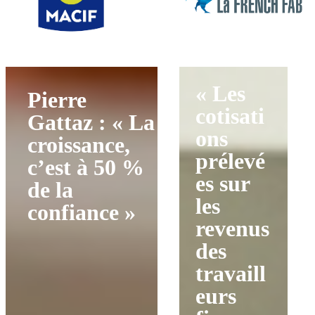
« Les
Pierre
cotisati
Gattaz : « La
ons
croissance,
prélevé
c’est à 50 %
es sur
de la
les
confiance »
revenus
des
travaill
eurs