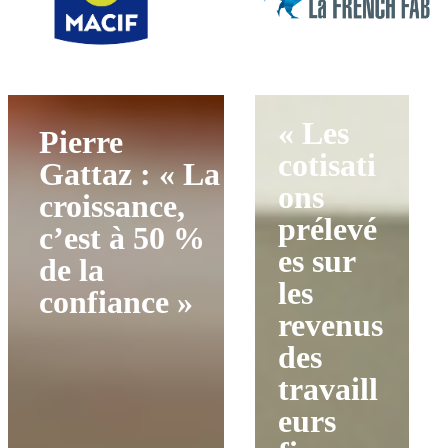
« Les
Pierre
cotisati
Gattaz : « La
ons
croissance,
prélevé
c’est à 50 %
es sur
de la
les
confiance »
revenus
des
travaill
eurs