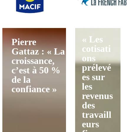
« Les
Pierre
cotisati
Gattaz : « La
ons
croissance,
prélevé
c’est à 50 %
es sur
de la
les
confiance »
revenus
des
travaill
eurs