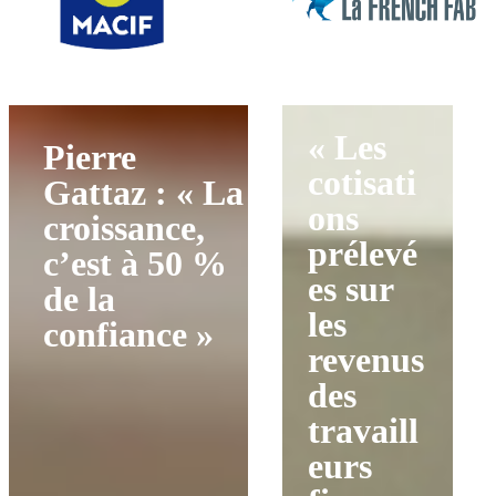
« Les
Pierre
cotisati
Gattaz : « La
ons
croissance,
prélevé
c’est à 50 %
es sur
de la
les
confiance »
revenus
des
travaill
eurs