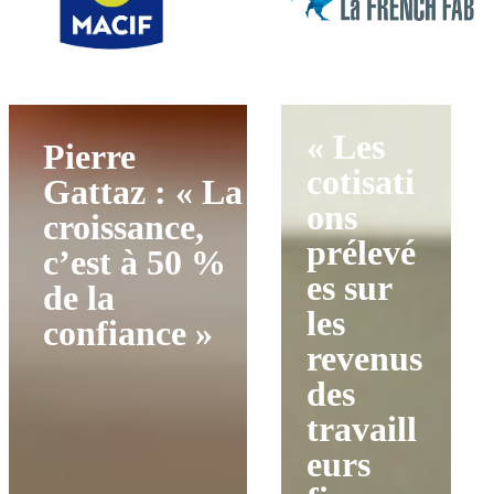
« Les
Pierre
cotisati
Gattaz : « La
ons
croissance,
prélevé
c’est à 50 %
es sur
de la
les
confiance »
revenus
des
travaill
eurs