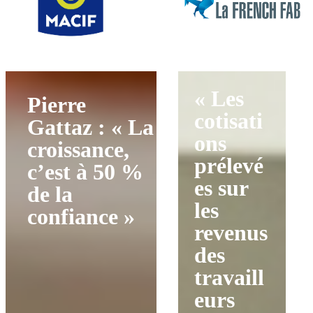
« Les
Pierre
cotisati
Gattaz : « La
ons
croissance,
prélevé
c’est à 50 %
es sur
de la
les
confiance »
revenus
des
travaill
eurs