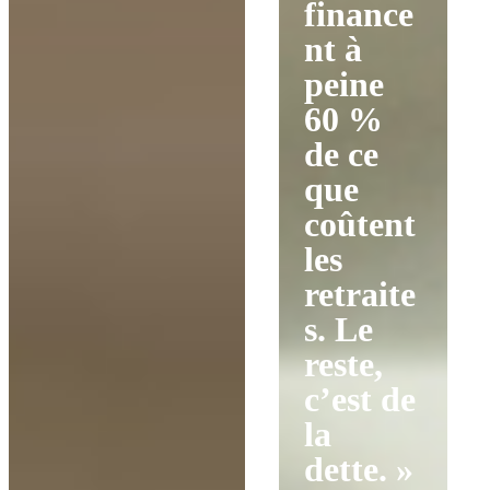
finance
nt à
peine
60 %
de ce
que
coûtent
les
retraite
s. Le
reste,
c’est de
la
dette. »