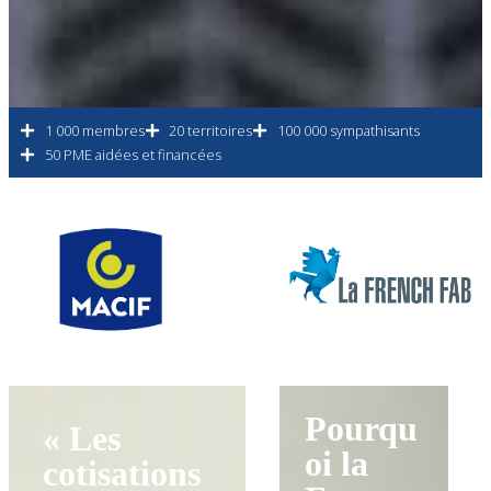
1 000 membres
20 territoires
100 000 sympathisants
50 PME aidées et financées
Pourqu
« Les
oi la
cotisations