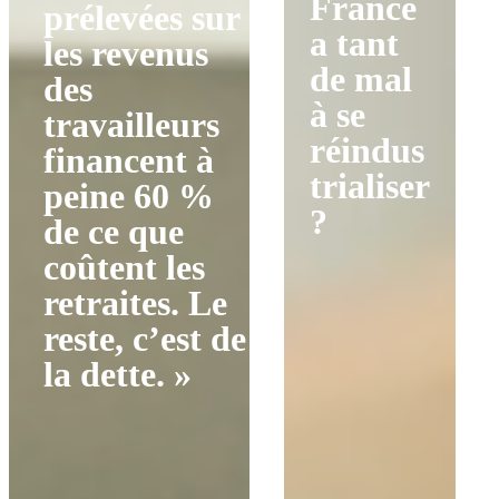
France
prélevées sur
a tant
les revenus
de mal
des
à se
travailleurs
réindus
financent à
trialiser
peine 60 %
?
de ce que
coûtent les
retraites. Le
reste, c’est de
la dette. »