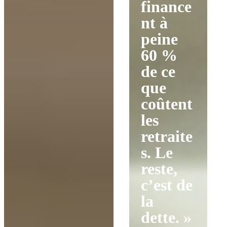
finance
nt à
peine
60 %
de ce
que
coûtent
les
retraite
s. Le
reste,
c’est de
la
dette. »