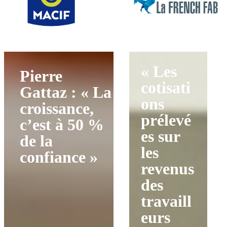
« Les
Pierre
cotisati
Gattaz : « La
ons
croissance,
prélevé
c’est à 50 %
es sur
de la
les
confiance »
revenus
des
travaill
eurs