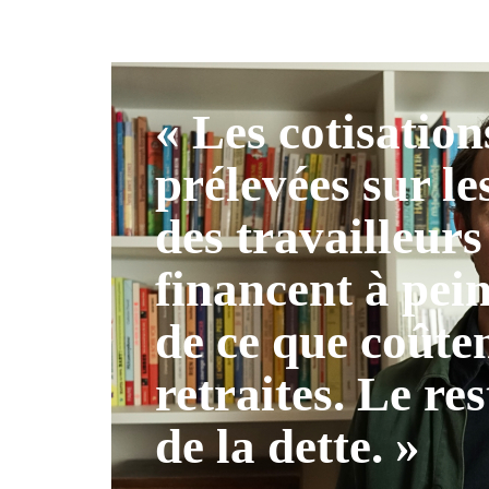
« Les cotisation
prélevées sur le
des travailleurs
financent à pei
de ce que coûten
retraites. Le res
de la dette. »