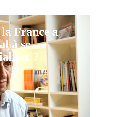
la France a
al à se
ialiser ?