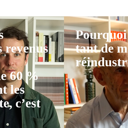
s
Pourquoi 
s revenus
tant de m
réindustr
ne 60 %
t les
te, c’est