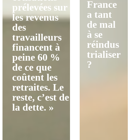
France
prélevées sur
a tant
les revenus
de mal
des
à se
travailleurs
réindus
financent à
trialiser
peine 60 %
?
de ce que
coûtent les
retraites. Le
reste, c’est de
la dette. »