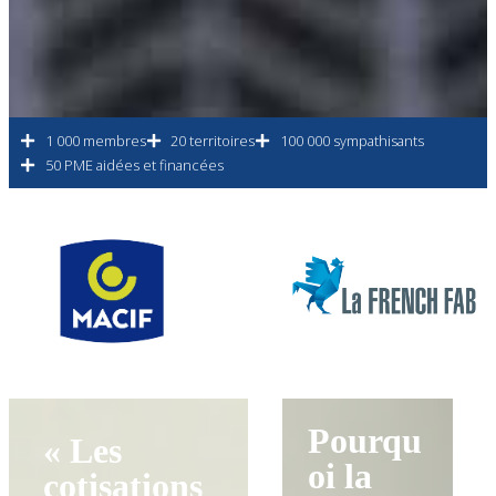
1 000 membres
20 territoires
100 000 sympathisants
50 PME aidées et financées
Pourqu
« Les
oi la
cotisations