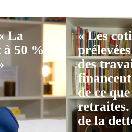
 « La
« Les cot
t à 50 %
prélevées
»
des trava
financent
de ce que
retraites.
de la dett