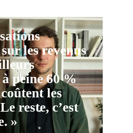
isations
 sur les revenus
illeurs
 à peine 60 %
 coûtent les
 Le reste, c’est
e. »