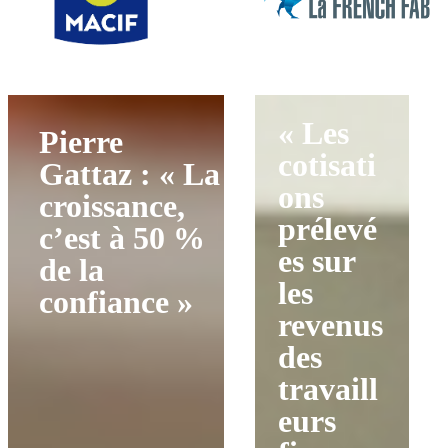
« Les
Pierre
cotisati
Gattaz : « La
ons
croissance,
prélevé
c’est à 50 %
es sur
de la
les
confiance »
revenus
des
travaill
eurs