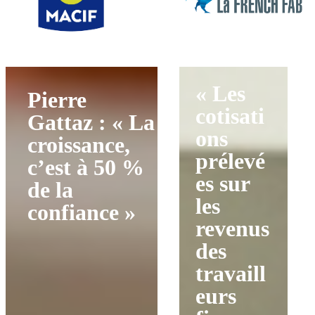
« Les
Pierre
cotisati
Gattaz : « La
ons
croissance,
prélevé
c’est à 50 %
es sur
de la
les
confiance »
revenus
des
travaill
eurs