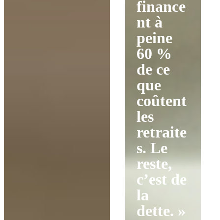
finance
nt à
peine
60 %
de ce
que
coûtent
les
retraite
s. Le
reste,
c’est de
la
dette. »