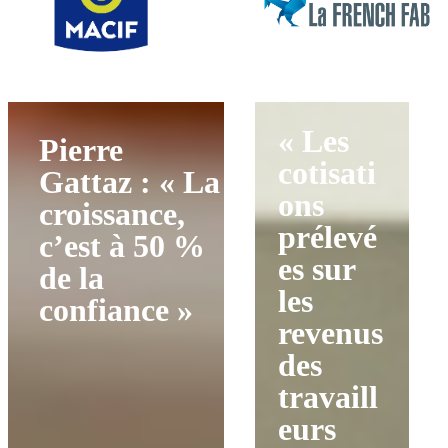
« Les
Pierre
cotisati
Gattaz : « La
ons
croissance,
prélevé
c’est à 50 %
es sur
de la
les
confiance »
revenus
des
travaill
eurs