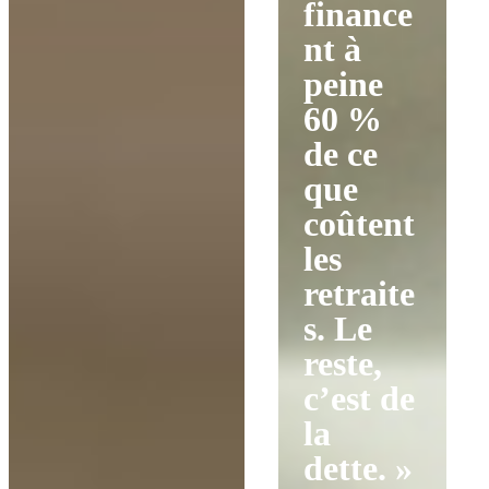
finance
nt à
peine
60 %
de ce
que
coûtent
les
retraite
s. Le
reste,
c’est de
la
dette. »