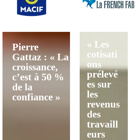
« Les
Pierre
cotisati
Gattaz : « La
ons
croissance,
prélevé
c’est à 50 %
es sur
de la
les
confiance »
revenus
des
travaill
eurs