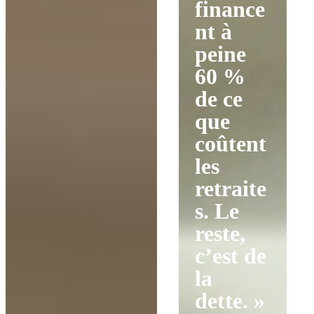
finance
nt à
peine
60 %
de ce
que
coûtent
les
retraite
s. Le
reste,
c’est de
la
dette. »