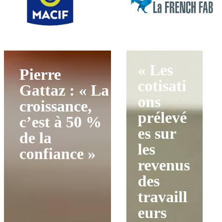
« Les
Pierre
cotisati
Gattaz : « La
ons
croissance,
prélevé
c’est à 50 %
es sur
de la
les
confiance »
revenus
des
travaill
eurs