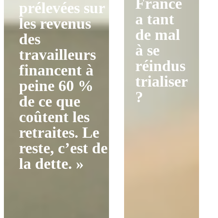
France
prélevées sur
a tant
les revenus
de mal
des
à se
travailleurs
réindus
financent à
trialiser
peine 60 %
?
de ce que
coûtent les
retraites. Le
reste, c’est de
la dette. »