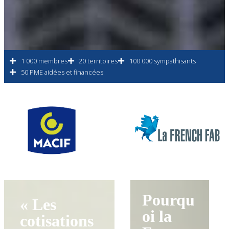
1 000 membres
20 territoires
100 000 sympathisants
50 PME aidées et financées
Pourqu
« Les
oi la
cotisations