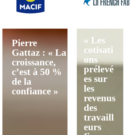
« Les
Pierre
cotisati
Gattaz : « La
ons
croissance,
prélevé
c’est à 50 %
es sur
de la
les
confiance »
revenus
des
travaill
eurs