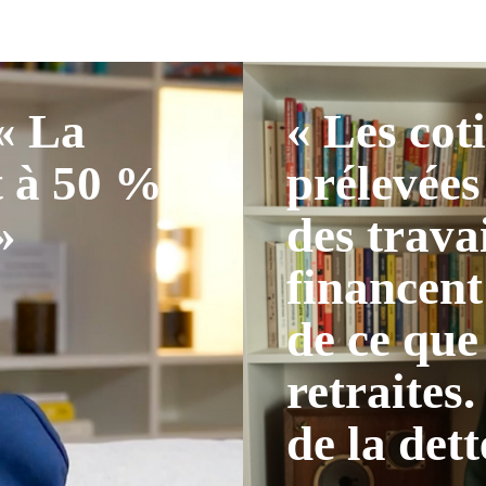
 « La
« Les cot
t à 50 %
prélevées
»
des trava
financent
de ce que
retraites.
de la dett