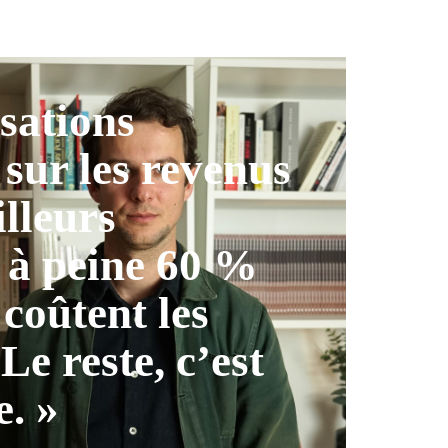
isations
 sur les revenus
illeurs
 à peine 60 %
 coûtent les
 Le reste, c’est
e. »